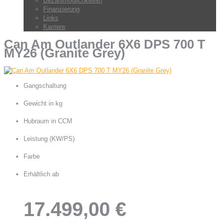
Bezahlmöglichkeiten
Finanzierung
Links
Karriere
Can Am Outlander 6X6 DPS 700 T
MY26 (Granite Grey)
Gangschaltung
CVT ( P / R / N / H / Besonders niedriger L )
Gewicht in kg
514
Hubraum in CCM
650
Leistung (KW/PS)
37 / 50
Farbe
Granite Grey
Erhältlich ab
17.499,00 €