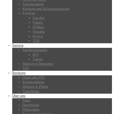
Tuningzubehör
Kleidung und Schutzausrüstung
Kataloge
Can-Am
Polaris
CFMoto
Yamaha
Kymco
TGB
Service
Sonderumbauten
ATV
Tuning
Wartung & Reparatur
TÜV
Beratung
Quad oder ATV
Einsatzgebiete
Wartung & Pflege
Tuningtipps
Über uns
Team
Geschichte
Philosophie