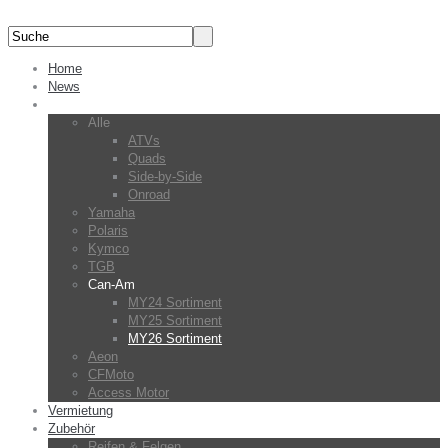
Home
News
Fahrzeuge
Alle
ATVs
Quads
Side-by-Side
Onroad
Yamaha
Polaris
Kymco
TGB
Can-Am
MY24 Sortiment
MY25 Sortiment
MY26 Sortiment
Aeon
CFMoto
Access Motor
Vermietung
Zubehör
Reifen & Felgen