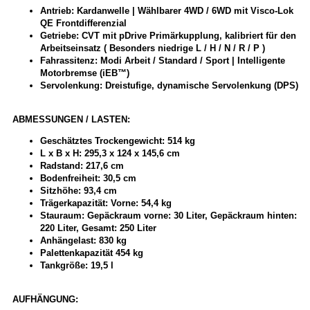
Antrieb: Kardanwelle | Wählbarer 4WD / 6WD mit Visco-Lok
QE Frontdifferenzial
Getriebe: CVT mit pDrive Primärkupplung, kalibriert für den
Arbeitseinsatz ( Besonders niedrige L / H / N / R / P )
Fahrassitenz: Modi Arbeit / Standard / Sport | Intelligente
Motorbremse (iEB™️)
Servolenkung: Dreistufige, dynamische Servolenkung (DPS)
ABMESSUNGEN / LASTEN:
Geschätztes Trockengewicht: 514 kg
L x B x H: 295,3 x 124 x 145,6 cm
Radstand: 217,6 cm
Bodenfreiheit: 30,5 cm
Sitzhöhe: 93,4 cm
Trägerkapazität: Vorne: 54,4 kg
Stauraum: Gepäckraum vorne: 30 Liter, Gepäckraum hinten:
220 Liter, Gesamt: 250 Liter
Anhängelast: 830 kg
Palettenkapazität 454 kg
Tankgröße: 19,5 l
AUFHÄNGUNG: