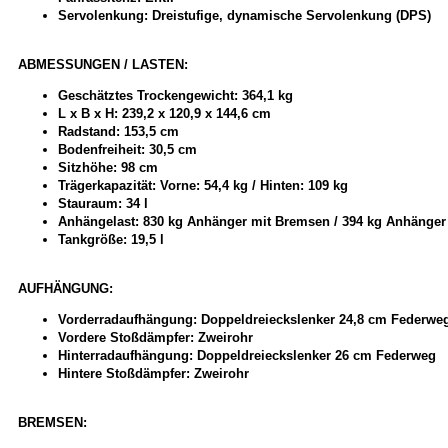
Servolenkung: Dreistufige, dynamische Servolenkung (DPS)
ABMESSUNGEN / LASTEN:
Geschätztes Trockengewicht: 364,1 kg
L x B x H: 239,2 x 120,9 x 144,6 cm
Radstand: 153,5 cm
Bodenfreiheit: 30,5 cm
Sitzhöhe: 98 cm
Trägerkapazität: Vorne: 54,4 kg / Hinten: 109 kg
Stauraum: 34 l
Anhängelast: 830 kg Anhänger mit Bremsen / 394 kg Anhänge
Tankgröße: 19,5 l
AUFHÄNGUNG:
Vorderradaufhängung: Doppeldreieckslenker 24,8 cm Federwe
Vordere Stoßdämpfer: Zweirohr
Hinterradaufhängung: Doppeldreieckslenker 26 cm Federweg
Hintere Stoßdämpfer: Zweirohr
BREMSEN: