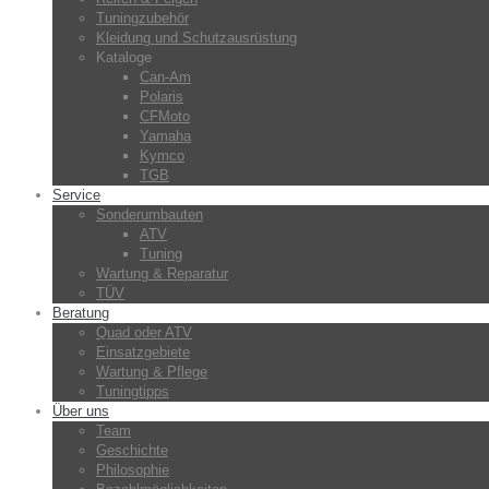
Tuningzubehör
Kleidung und Schutzausrüstung
Kataloge
Can-Am
Polaris
CFMoto
Yamaha
Kymco
TGB
Service
Sonderumbauten
ATV
Tuning
Wartung & Reparatur
TÜV
Beratung
Quad oder ATV
Einsatzgebiete
Wartung & Pflege
Tuningtipps
Über uns
Team
Geschichte
Philosophie