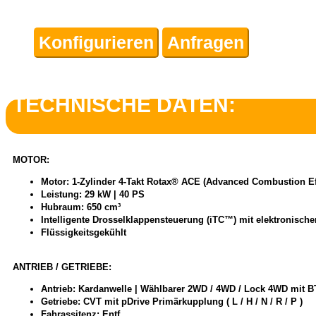
Konfigurieren
Anfragen
TECHNISCHE DATEN:
MOTOR:
Motor: 1-Zylinder 4-Takt Rotax® ACE (Advanced Combustion Ef
Leistung: 29 kW | 40 PS
Hubraum: 650 cm³
Intelligente Drosselklappensteuerung (iTC™) mit elektronischer
Flüssigkeitsgekühlt
ANTRIEB / GETRIEBE:
Antrieb: Kardanwelle | Wählbarer 2WD / 4WD / Lock 4WD mit B
Getriebe: CVT mit pDrive Primärkupplung ( L / H / N / R / P )
Fahrassitenz: Entf.