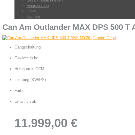
Bezahlmöglichkeiten
Finanzierung
Links
Karriere
Can Am Outlander MAX DPS 500 T A
Gangschaltung
CVT ( P / R / N / H / L )
Gewicht in kg
364,1
Hubraum in CCM
650
Leistung (KW/PS)
29 / 40
Farbe
Granite Grey
Erhältlich ab
11.999,00 €