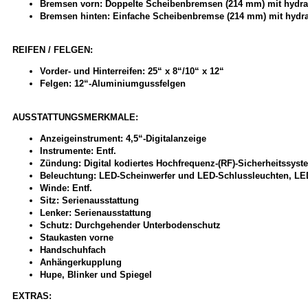
Bremsen vorn: Doppelte Scheibenbremsen (214 mm) mit hydra
Bremsen hinten: Einfache Scheibenbremse (214 mm) mit hydr
REIFEN / FELGEN:
Vorder- und Hinterreifen: 25“ x 8“/10“ x 12“
Felgen: 12“-Aluminiumgussfelgen
AUSSTATTUNGSMERKMALE:
Anzeigeinstrument: 4,5“-Digitalanzeige
Instrumente: Entf.
Zündung: Digital kodiertes Hochfrequenz-(RF)-Sicherheitssyste
Beleuchtung: LED-Scheinwerfer und LED-Schlussleuchten, LE
Winde: Entf.
Sitz: Serienausstattung
Lenker: Serienausstattung
Schutz: Durchgehender Unterbodenschutz
Staukasten vorne
Handschuhfach
Anhängerkupplung
Hupe, Blinker und Spiegel
EXTRAS: