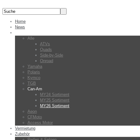
Home
News
Fahrzeuge
Alle
ATVs
Quads
Side-by-Side
Onroad
Yamaha
Polaris
Kymco
TGB
Can-Am
MY24 Sortiment
MY25 Sortiment
MY26 Sortiment
Aeon
CFMoto
Access Motor
Vermietung
Zubehör
Reifen & Felgen