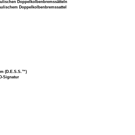
ulischen Doppelkolbenbremssätteln
aulischem Doppelkolbenbremssattel
m (D.E.S.S.™️)
D-Signatur