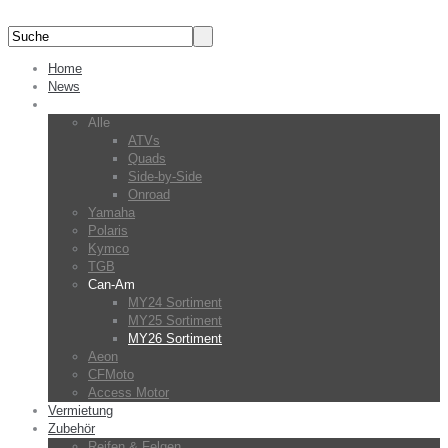
Home
News
Fahrzeuge
Alle
ATVs
Quads
Side-by-Side
Onroad
Yamaha
Polaris
Kymco
TGB
Can-Am
MY24 Sortiment
MY25 Sortiment
MY26 Sortiment
Aeon
CFMoto
Access Motor
Vermietung
Zubehör
Reifen & Felgen