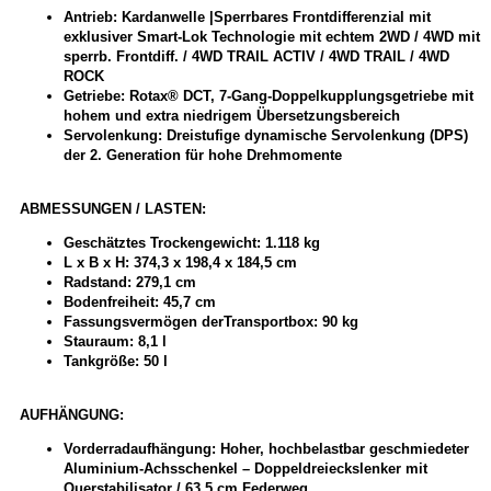
Antrieb: Kardanwelle |Sperrbares Frontdifferenzial mit
exklusiver Smart-Lok Technologie mit echtem 2WD / 4WD mit
sperrb. Frontdiff. / 4WD TRAIL ACTIV / 4WD TRAIL / 4WD
ROCK
Getriebe:
Rotax®
DCT, 7-Gang-Doppelkupplungsgetriebe mit
hohem und extra niedrigem Übersetzungsbereich
Servolenkung: Dreistufige dynamische Servolenkung (DPS)
der 2. Generation für hohe Drehmomente
ABMESSUNGEN / LASTEN:
Geschätztes Trockengewicht: 1.118 kg
L x B x H: 374,3 x 198,4 x 184,5 cm
Radstand: 279,1 cm
Bodenfreiheit: 45,7 cm
Fassungsvermögen derTransportbox: 90 kg
Stauraum: 8,1 l
Tankgröße: 50 l
AUFHÄNGUNG:
Vorderradaufhängung: Hoher, hochbelastbar geschmiedeter
Aluminium-Achsschenkel – Doppeldreieckslenker mit
Querstabilisator / 63,5 cm Federweg