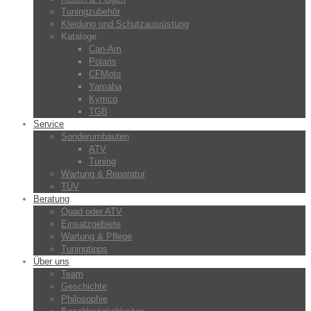
Tuningzubehör
Kleidung und Schutzausrüstung
Kataloge
Can-Am
Polaris
CFMoto
Yamaha
Kymco
TGB
Service
Sonderumbauten
ATV
Tuning
Wartung & Reparatur
TÜV
Beratung
Quad oder ATV
Einsatzgebiete
Wartung & Pflege
Tuningtipps
Über uns
Team
Geschichte
Philosophie