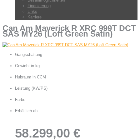
Bezahlmöglichkeiten
Finanzierung
Links
Karriere
Can Am Maverick R XRC 999T DCT
SAS MY26 (Loft Green Satin)
Gangschaltung
Rotax DCT, 7-Gang-Doppelkupplungsgetriebe
Gewicht in kg
1.118
Hubraum in CCM
999
Leistung (KW/PS)
177 / 240
Farbe
Loft Green Satin
Erhältlich ab
58.299,00 €