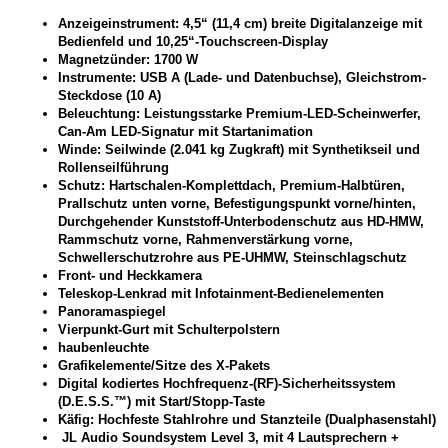
Anzeigeinstrument: 4,5“ (11,4 cm) breite Digitalanzeige mit
Bedienfeld und 10,25“-Touchscreen-Display
Magnetzünder: 1700 W
Instrumente: USB A (Lade- und Datenbuchse), Gleichstrom-
Steckdose (10 A)
Beleuchtung: Leistungsstarke Premium-LED-Scheinwerfer,
Can-Am LED-Signatur mit Startanimation
Winde: Seilwinde (2.041 kg Zugkraft) mit Synthetikseil und
Rollenseilführung
Schutz: Hartschalen-Komplettdach, Premium-Halbtüren,
Prallschutz unten vorne, Befestigungspunkt vorne/hinten,
Durchgehender Kunststoff-Unterbodenschutz aus HD-HMW,
Rammschutz vorne, Rahmenverstärkung vorne,
Schwellerschutzrohre aus PE-UHMW, Steinschlagschutz
Front- und Heckkamera
Teleskop-Lenkrad mit Infotainment-Bedienelementen
Panoramaspiegel
Vierpunkt-Gurt mit Schulterpolstern
haubenleuchte
Grafikelemente/Sitze des X-Pakets
Digital kodiertes Hochfrequenz-(RF)-Sicherheitssystem
(D.E.S.S.™) mit Start/Stopp-Taste
Käfig: Hochfeste Stahlrohre und Stanzteile (Dualphasenstahl)
JL Audio Soundsystem Level 3, mit 4 Lautsprechern +