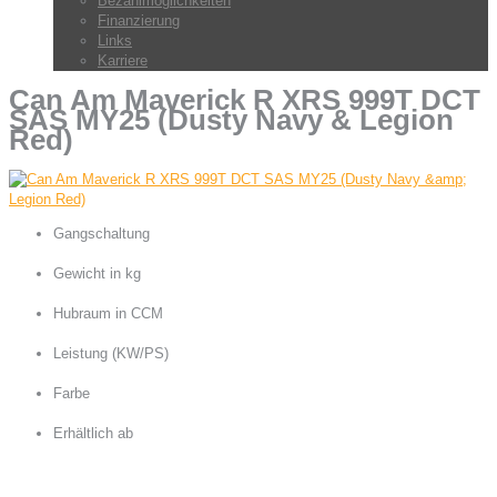
Bezahlmöglichkeiten
Finanzierung
Links
Karriere
Can Am Maverick R XRS 999T DCT
SAS MY25 (Dusty Navy & Legion
Red)
Gangschaltung
Rotax DCT, 7-Gang-Doppelkupplungsgetriebe
Gewicht in kg
1.020
Hubraum in CCM
999
Leistung (KW/PS)
177 / 240
Farbe
Dusty Navy & Legion Red
Erhältlich ab