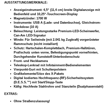
AUSSTATTUNGSMERKMALE:
Anzeigeinstrument: 4,5“ (11,4 cm) breite Digitalanzeige mit
Bedienfeld und 10,25“-Touchscreen-Display
Magnetzünder: 1700 W
Instrumente: USB A (Lade- und Datenbuchse), Gleichstrom-
Steckdose (10 A)
Beleuchtung: Leistungsstarke Premium-LED-Scheinwerfer,
Can-Am LED-Signatur
Winde: Für Seilwinde (mit 2.041 kg Zugkraft) vorgerüsteter
Rammschutz (nicht installiert)
Schutz: Hartschalen-Komplettdach, Premium-Halbtüren,
Prallschutz unten vorne, Befestigungspunkt vorne/hinten,
Durchgehender Kunststoff-Unterbodenschutz
Front- und Heckkamera
Teleskop-Lenkrad mit Infotainment-Bedienelementen
Vierpunkt-Gurt mit Schulterpolstern
Grafikelemente/Sitze des X-Pakets
Digital kodiertes Hochfrequenz-(RF)-Sicherheitssystem
(D.E.S.S.™) mit Start/Stopp-Taste
Käfig: Hochfeste Stahlrohre und Stanzteile (Dualphasenstahl)
EXTRAS:
Ohne Straßenzulassung!