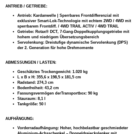
ANTRIEB / GETRIEBE:
Antrieb: Kardanwelle | Sperrbares Frontdifferenzial mit
exklusiver Smart-Lok-Technologie mit echtem 2WD / 4WD mit
sperrbarem Frontdiff. / 4WD TRAIL ACTIV / 4WD TRAIL
Getriebe:
Rotax®
DCT, 7-Gang-Doppelkupplungsgetriebe mit
hohem und niedrigem Übersetzungsbereich
Servolenkung: Dreistufige dynamische Servolenkung (DPS)
der 2. Generation für hohe Drehmomente
ABMESSUNGEN / LASTEN:
Geschätztes Trockengewicht: 1.020 kg
L x B x H: 355,6 x 198,5 x 181,5 cm
Radstand: 274,3 cm
Bodenfreiheit: 43,2 cm
Fassungsvermögen derTransportbox: 90 kg
Stauraum: 8,1 l
Tankgröße: 50 l
AUFHÄNGUNG:
Vorderradaufhängung: Hoher, hochbelastbar geschmiedeter
Aluminium-Achsschenkel – Doppeldreieckslenker mit