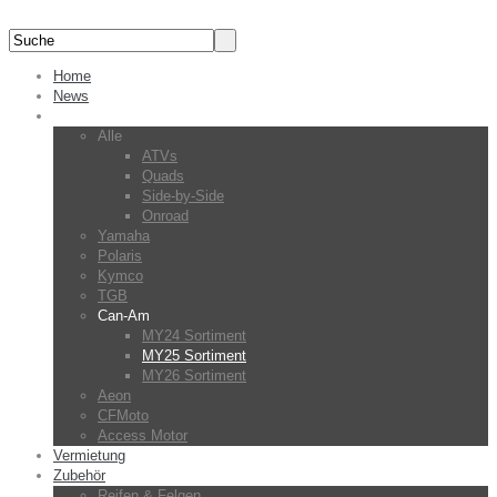
Home
News
Fahrzeuge
Alle
ATVs
Quads
Side-by-Side
Onroad
Yamaha
Polaris
Kymco
TGB
Can-Am
MY24 Sortiment
MY25 Sortiment
MY26 Sortiment
Aeon
CFMoto
Access Motor
Vermietung
Zubehör
Reifen & Felgen