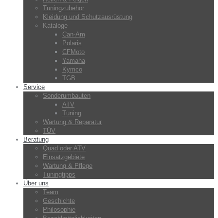
Tuningzubehör
Kleidung und Schutzausrüstung
Kataloge
Can-Am
Polaris
CFMoto
Yamaha
Kymco
TGB
Service
Sonderumbauten
ATV
Tuning
Wartung & Reparatur
TÜV
Beratung
Quad oder ATV
Einsatzgebiete
Wartung & Pflege
Tuningtipps
Über uns
Team
Geschichte
Philosophie