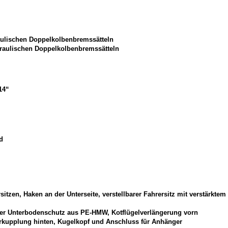
ulischen Doppelkolbenbremssätteln
raulischen Doppelkolbenbremssätteln
14“
d
tzen, Haken an der Unterseite, verstellbarer Fahrersitz mit verstärktem
der Unterbodenschutz aus PE-HMW, Kotflügelverlängerung vorn
rkupplung hinten, Kugelkopf und Anschluss für Anhänger