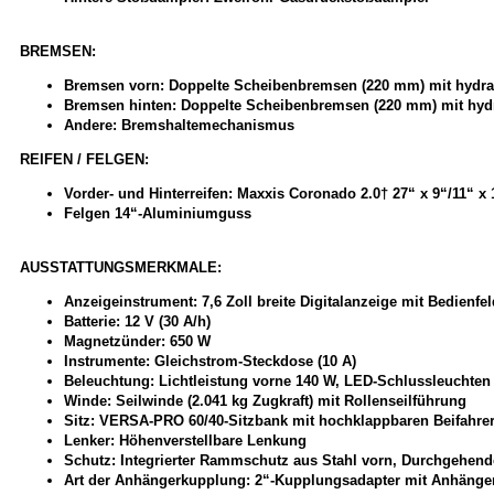
BREMSEN:
Bremsen vorn: Doppelte Scheibenbremsen (220 mm) mit hydra
Bremsen hinten: Doppelte Scheibenbremsen (220 mm) mit hyd
Andere: Bremshaltemechanismus
REIFEN / FELGEN:
Vorder- und Hinterreifen: Maxxis Coronado 2.0† 27“ x 9“/11“ x 
Felgen 14“-Aluminiumguss
AUSSTATTUNGSMERKMALE:
Anzeigeinstrument: 7,6 Zoll breite Digitalanzeige mit Bedienfel
Batterie: 12 V (30 A/h)
Magnetzünder: 650 W
Instrumente: Gleichstrom-Steckdose (10 A)
Beleuchtung: Lichtleistung vorne 140 W, LED-Schlussleuchten
Winde: Seilwinde (2.041 kg Zugkraft) mit Rollenseilführung
Sitz: VERSA-PRO 60/40-Sitzbank mit hochklappbaren Beifahrersi
Lenker: Höhenverstellbare Lenkung
Schutz: Integrierter Rammschutz aus Stahl vorn, Durchgehen
Art der Anhängerkupplung: 2“-Kupplungsadapter mit Anhänge