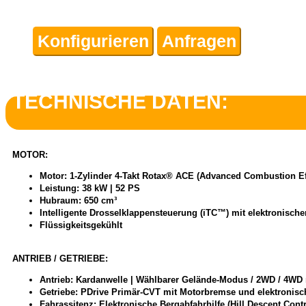
Konfigurieren
Anfragen
TECHNISCHE DATEN:
MOTOR:
Motor: 1-Zylinder 4-Takt Rotax® ACE (Advanced Combustion Ef
Leistung: 38 kW | 52 PS
Hubraum: 650 cm³
Intelligente Drosselklappensteuerung (iTC™) mit elektronischer
Flüssigkeitsgekühlt
ANTRIEB / GETRIEBE:
Antrieb: Kardanwelle | Wählbarer Gelände-Modus / 2WD / 4WD 
Getriebe: PDrive Primär-CVT mit Motorbremse und elektronische
Fahrassitenz: Elektronische Bergabfahrhilfe (Hill Descent Co