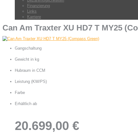
Bezahlmöglichkeiten
Finanzierung
Links
Karriere
Can Am Traxter XU HD7 T MY25 (C
Gangschaltung
PDrive Primär-CVT ( L / H / N / R / P )
Gewicht in kg
687,8
Hubraum in CCM
650
Leistung (KW/PS)
38 / 52
Farbe
Compass Green
Erhältlich ab
20.699,00 €