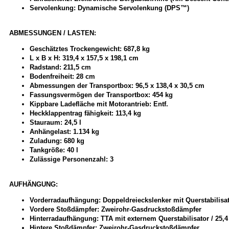
Servolenkung: Dynamische Servolenkung (DPS™)
ABMESSUNGEN / LASTEN:
Geschätztes Trockengewicht: 687,8 kg
L x B x H: 319,4 x 157,5 x 198,1 cm
Radstand: 211,5 cm
Bodenfreiheit: 28 cm
Abmessungen der Transportbox: 96,5 x 138,4 x 30,5 cm
Fassungsvermögen der Transportbox: 454 kg
Kippbare Ladefläche mit Motorantrieb: Entf.
Heckklappentrag fähigkeit: 113,4 kg
Stauraum: 24,5 l
Anhängelast: 1.134 kg
Zuladung: 680 kg
Tankgröße: 40 l
Zulässige Personenzahl: 3
AUFHÄNGUNG:
Vorderradaufhängung: Doppeldreieckslenker mit Querstabilisa
Vordere Stoßdämpfer: Zweirohr-Gasdruckstoßdämpfer
Hinterradaufhängung: TTA mit externem Querstabilisator / 25
Hintere Stoßdämpfer: Zweirohr-Gasdruckstoßdämpfer