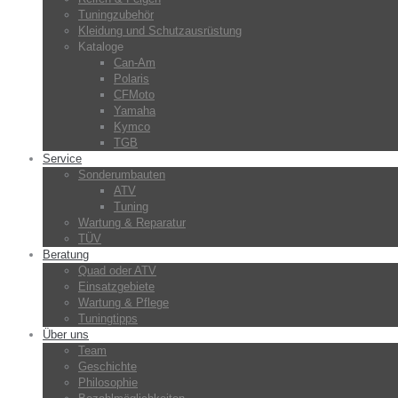
Tuningzubehör
Kleidung und Schutzausrüstung
Kataloge
Can-Am
Polaris
CFMoto
Yamaha
Kymco
TGB
Service
Sonderumbauten
ATV
Tuning
Wartung & Reparatur
TÜV
Beratung
Quad oder ATV
Einsatzgebiete
Wartung & Pflege
Tuningtipps
Über uns
Team
Geschichte
Philosophie