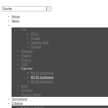
Home
News
Fahrzeuge
Alle
ATVs
Quads
Side-by-Side
Onroad
Yamaha
Polaris
Kymco
TGB
Can-Am
MY24 Sortiment
MY25 Sortiment
MY26 Sortiment
Aeon
CFMoto
Access Motor
Vermietung
Zubehör
Reifen & Felgen