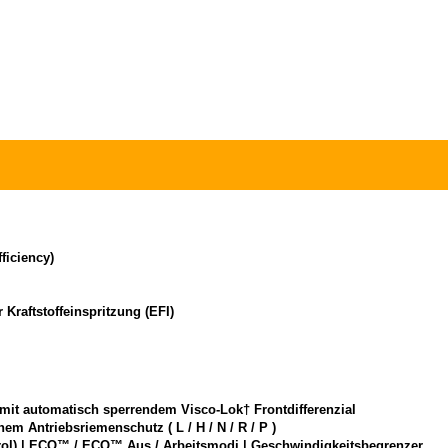
ficiency)
 Kraftstoffeinspritzung (EFI)
mit automatisch sperrendem Visco-Lok† Frontdifferenzial
m Antriebsriemenschutz ( L / H / N / R / P )
ntrol) | ECO™ / ECO™ Aus / Arbeitsmodi | Geschwindigkeitsbegrenzer