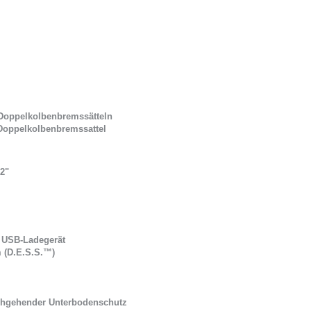
Doppelkolbenbremssätteln
Doppelkolbenbremssattel
12"
 USB-Ladegerät
m (D.E.S.S.™)
chgehender Unterbodenschutz