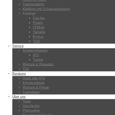
Tuningzubehör
Kleidung und Schutzausrüstung
Kataloge
Can-Am
Polaris
CFMoto
Yamaha
Kymco
TGB
Service
Sonderumbauten
ATV
Tuning
Wartung & Reparatur
TÜV
Beratung
Quad oder ATV
Einsatzgebiete
Wartung & Pflege
Tuningtipps
Über uns
Team
Geschichte
Philosophie