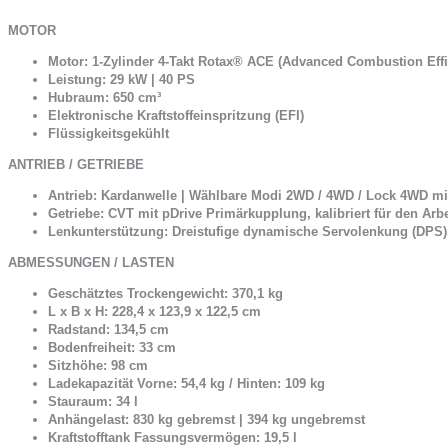
MOTOR
Motor: 1-Zylinder 4-Takt Rotax® ACE (Advanced Combustion Effi
Leistung: 29 kW | 40 PS
Hubraum: 650 cm³
Elektronische Kraftstoffeinspritzung (EFI)
Flüssigkeitsgekühlt
ANTRIEB / GETRIEBE
Antrieb: Kardanwelle | Wählbare Modi 2WD / 4WD / Lock 4WD mit
Getriebe: CVT mit pDrive Primärkupplung, kalibriert für den Arbeit
Lenkunterstützung: Dreistufige dynamische Servolenkung (DPS)
ABMESSUNGEN / LASTEN
Geschätztes Trockengewicht: 370,1 kg
L x B x H: 228,4 x 123,9 x 122,5 cm
Radstand: 134,5 cm
Bodenfreiheit: 33 cm
Sitzhöhe: 98 cm
Ladekapazität Vorne: 54,4 kg / Hinten: 109 kg
Stauraum: 34 l
Anhängelast: 830 kg gebremst | 394 kg ungebremst
Kraftstofftank Fassungsvermögen: 19,5 l