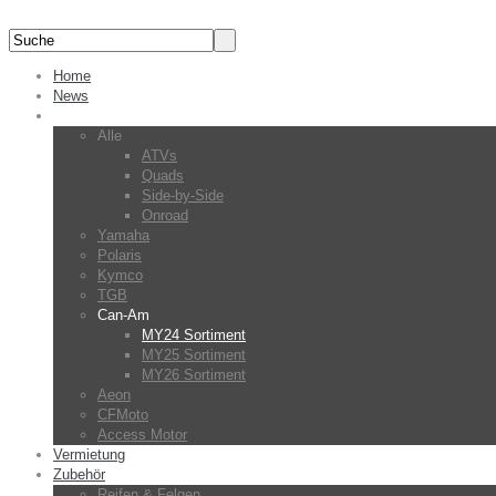
Home
News
Fahrzeuge
Alle
ATVs
Quads
Side-by-Side
Onroad
Yamaha
Polaris
Kymco
TGB
Can-Am
MY24 Sortiment
MY25 Sortiment
MY26 Sortiment
Aeon
CFMoto
Access Motor
Vermietung
Zubehör
Reifen & Felgen