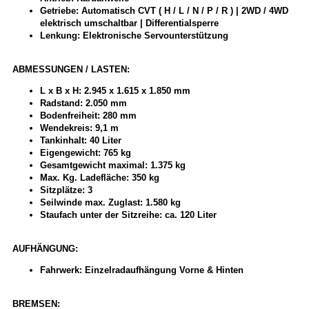
Getriebe: Automatisch CVT ( H / L / N / P / R ) | 2WD / 4WD
elektrisch umschaltbar | Differentialsperre
Lenkung: Elektronische Servounterstützung
ABMESSUNGEN / LASTEN:
L x B x H: 2.945 x 1.615 x 1.850 mm
Radstand: 2.050 mm
Bodenfreiheit: 280 mm
Wendekreis: 9,1 m
Tankinhalt: 40 Liter
Eigengewicht: 765 kg
Gesamtgewicht maximal: 1.375 kg
Max. Kg. Ladefläche: 350 kg
Sitzplätze: 3
Seilwinde max. Zuglast: 1.580 kg
Staufach unter der Sitzreihe: ca. 120 Liter
AUFHÄNGUNG:
Fahrwerk: Einzelradaufhängung Vorne & Hinten
BREMSEN: