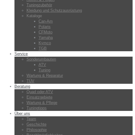
Tuningzubehör
Kleidung und Schutzausrüstung
Kataloge
Can-Am
Polaris
CFMoto
Yamaha
Kymco
TGB
Service
Sonderumbauten
ATV
Tuning
Wartung & Reparatur
TÜV
Beratung
Quad oder ATV
Einsatzgebiete
Wartung & Pflege
Tuningtipps
Über uns
Team
Geschichte
Philosophie