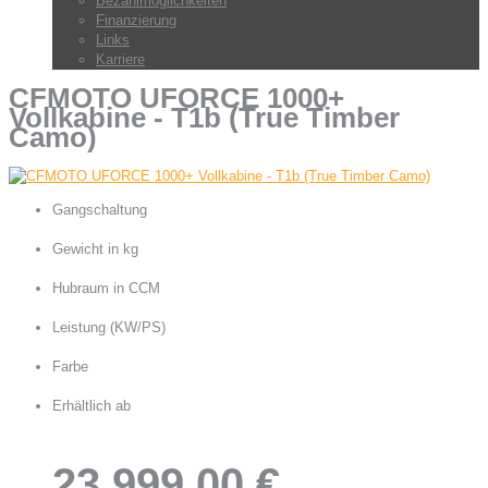
Bezahlmöglichkeiten
Finanzierung
Links
Karriere
CFMOTO UFORCE 1000+
Vollkabine - T1b (True Timber
Camo)
Gangschaltung
Automatik CVT ( H / L / N / P / R )
Gewicht in kg
765
Hubraum in CCM
963
Leistung (KW/PS)
58 / 79
Farbe
True Timber Camo
Erhältlich ab
23.999,00 €