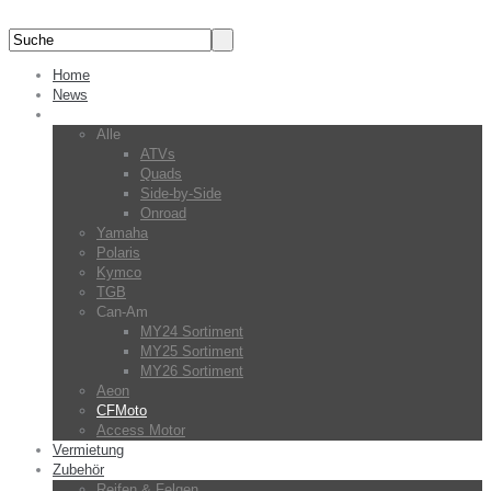
Home
News
Fahrzeuge
Alle
ATVs
Quads
Side-by-Side
Onroad
Yamaha
Polaris
Kymco
TGB
Can-Am
MY24 Sortiment
MY25 Sortiment
MY26 Sortiment
Aeon
CFMoto
Access Motor
Vermietung
Zubehör
Reifen & Felgen