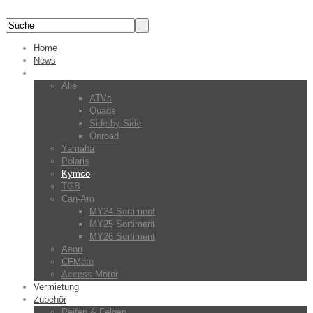
Home
News
Fahrzeuge
Alle
ATVs
Quads
Side-by-Side
Onroad
Yamaha
Polaris
Kymco
TGB
Can-Am
MY24 Sortiment
MY25 Sortiment
MY26 Sortiment
Aeon
CFMoto
Access Motor
Vermietung
Zubehör
Reifen & Felgen