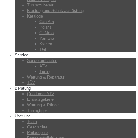
Tuningzubehör
Kleidung und Schutzausrüstung
Kataloge
Can-Am
Polaris
CFMoto
Yamaha
Kymco
TGB
Service
Sonderumbauten
ATV
Tuning
Wartung & Reparatur
TÜV
Beratung
Quad oder ATV
Einsatzgebiete
Wartung & Pflege
Tuningtipps
Über uns
Team
Geschichte
Philosophie