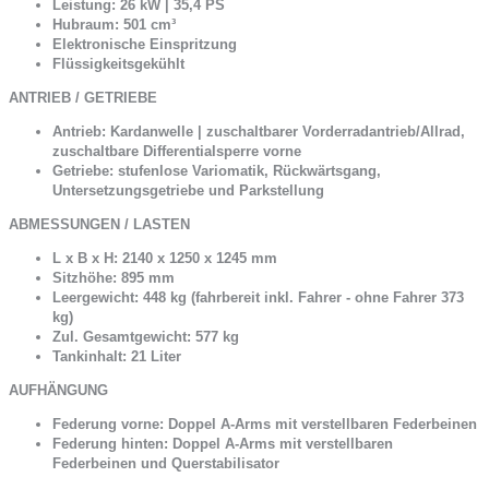
Leistung: 26 kW | 35,4 PS
Hubraum: 501 cm³
Elektronische Einspritzung
Flüssigkeitsgekühlt
ANTRIEB / GETRIEBE
Antrieb: Kardanwelle | zuschaltbarer Vorderradantrieb/Allrad,
zuschaltbare Differentialsperre vorne
Getriebe: stufenlose Variomatik, Rückwärtsgang,
Untersetzungsgetriebe und Parkstellung
ABMESSUNGEN / LASTEN
L x B x H: 2140 x 1250 x 1245 mm
Sitzhöhe: 895 mm
Leergewicht: 448 kg (fahrbereit inkl. Fahrer - ohne Fahrer 373
kg)
Zul. Gesamtgewicht: 577 kg
Tankinhalt: 21 Liter
AUFHÄNGUNG
Federung vorne: Doppel A-Arms mit verstellbaren Federbeinen
Federung hinten: Doppel A-Arms mit verstellbaren
Federbeinen und Querstabilisator