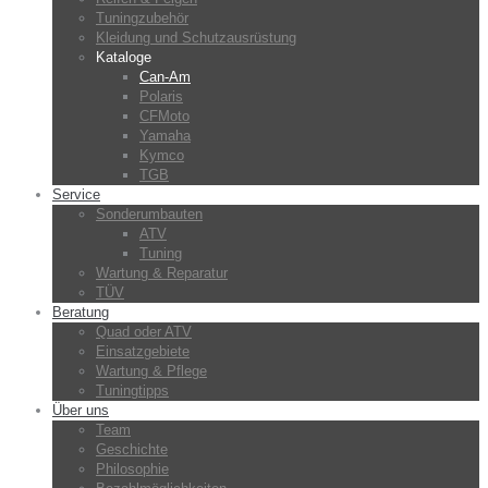
Tuningzubehör
Kleidung und Schutzausrüstung
Kataloge
Can-Am
Polaris
CFMoto
Yamaha
Kymco
TGB
Service
Sonderumbauten
ATV
Tuning
Wartung & Reparatur
TÜV
Beratung
Quad oder ATV
Einsatzgebiete
Wartung & Pflege
Tuningtipps
Über uns
Team
Geschichte
Philosophie