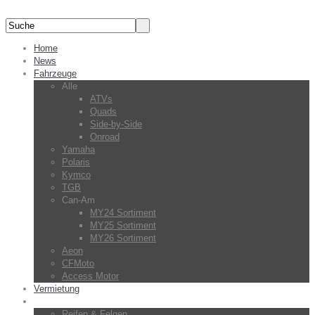
Home
News
Fahrzeuge
Alle
ATVs
Quads
Side-by-Side
Onroad
Yamaha
Polaris
Kymco
TGB
Can-Am
MY24 Sortiment
MY25 Sortiment
MY26 Sortiment
Aeon
CFMoto
Access Motor
Vermietung
Zubehör
Reifen & Felgen