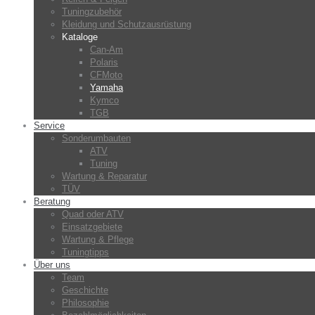
Tuningzubehör
Kleidung und Schutzausrüstung
Kataloge
Can-Am
Polaris
CFMoto
Yamaha
Kymco
TGB
Service
Sonderumbauten
ATV
Tuning
Wartung & Reparatur
TÜV
Beratung
Quad oder ATV
Einsatzgebiete
Wartung & Pflege
Tuningtipps
Über uns
Team
Geschichte
Philosophie