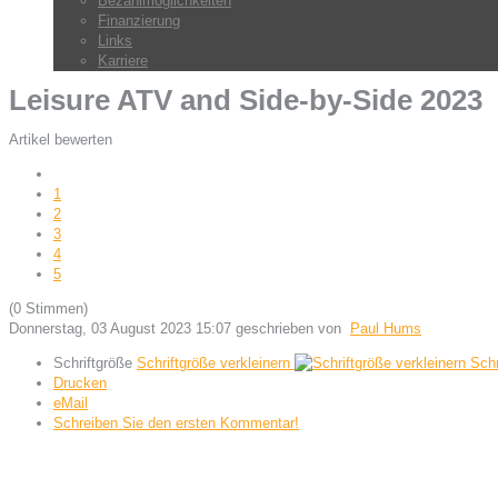
Bezahlmöglichkeiten
Finanzierung
Links
Karriere
Leisure ATV and Side-by-Side 2023
Artikel bewerten
1
2
3
4
5
(0 Stimmen)
Donnerstag, 03 August 2023 15:07
geschrieben von
Paul Hums
Schriftgröße
Schriftgröße verkleinern
Schr
Drucken
eMail
Schreiben Sie den ersten Kommentar!