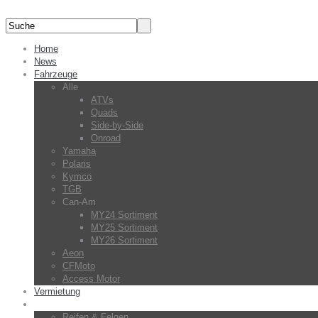
Home
News
Fahrzeuge
Alle
ATVs
Quads
Side-by-Side
Onroad
Yamaha
Polaris
Kymco
TGB
Can-Am
MY24 Sortiment
MY25 Sortiment
MY26 Sortiment
Aeon
CFMoto
Access Motor
Vermietung
Zubehör
Reifen & Felgen